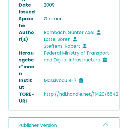
Date
2009
Issued
Sprac
German
he
Autho
Rombach, Günter Axel
r(s)
Latte, Sören
Steffens, Robert
Herau
Federal Ministry of Transport
sgebe
and Digital Infrastructure
r*inne
n
Instit
Massivbau B-7
ut
TORE-
http://hdl.handle.net/11420/6842
URI
Publisher Version