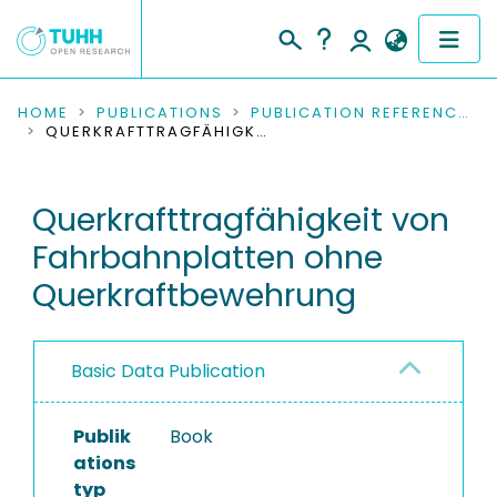
COMMUNITIES & COLLECTIONS
HOME
PUBLICATIONS
PUBLICATION REFERENCES
QUERKRAFTTRAGFÄHIGKEIT VON FAHRBAHNPLATTEN OHNE QUERKRAFTBEWEHRUNG
PUBLICATIONS
Querkrafttragfähigkeit von
RESEARCH DATA
Fahrbahnplatten ohne
PEOPLE
Querkraftbewehrung
INSTITUTIONS
Basic Data Publication
PROJECTS
Publik
Book
ations
typ