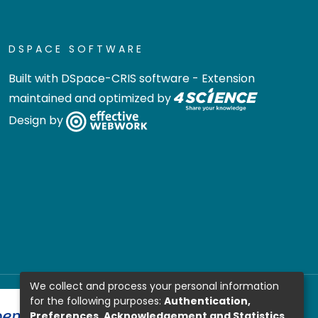
DSPACE SOFTWARE
Built with
DSpace-CRIS software
- Extension
maintained and optimized by
Design by
We collect and process your personal information
for the following purposes:
Authentication,
Preferences, Acknowledgement and Statistics
.