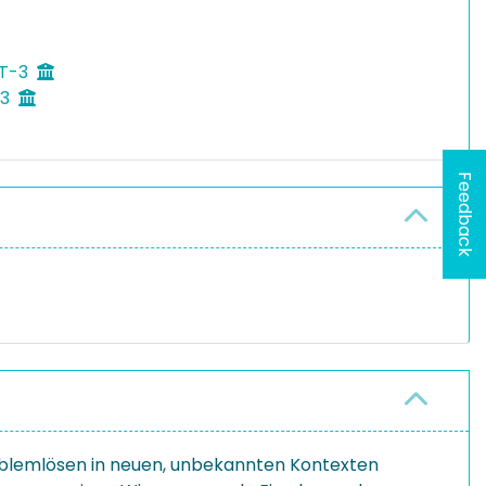
 T-3
-3
Feedback
roblemlösen in neuen, unbekannten Kontexten