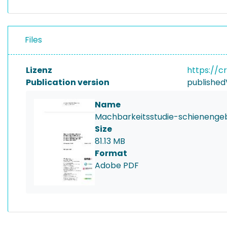
Files
Lizenz
https://c
Publication version
published
Name
Machbarkeitsstudie-schieneng
Size
81.13 MB
Format
Adobe PDF