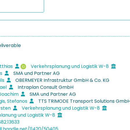
eliverable
tthias
Verkehrsplanung und Logistik W-8
as
SMA und Partner AG
ils
OBERMEYER Infrastruktur GmbH & Co. KG
hael
Intraplan Consult GmbH
, Joachim
SMA und Partner AG
gis, Stefanos
TTS TRIMODE Transport Solutions Gmb
rsten
Verkehrsplanung und Logistik W-8
lanung und Logistik W-8
882.13633
dl.handle.net/11420/50405