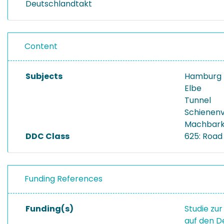
Deutschlandtakt
Content
Subjects
Hamburg
Elbe
Tunnel
Schienen
Machbarke
DDC Class
625: Road
Funding References
Funding(s)
Studie zu
auf den D