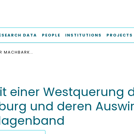
ESEARCH DATA
PEOPLE
INSTITUTIONS
PROJECTS
STUDIE ZUR MACHBARKEIT EINER WESTQUERUNG DER ELBE IN DER FREIEN UND HANSESTADT HAMBURG UND DEREN AUSWIRKUNGEN AUF DEN DEUTSCHLANDTAKT - ANLAGENBAND
t einer Westquerung de
urg und deren Auswi
nlagenband