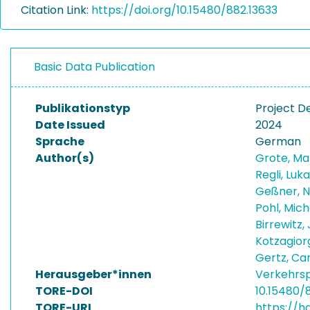
Citation Link:
https://doi.org/10.15480/882.13633
Basic Data Publication
Publikationstyp
Project D
Date Issued
2024
Sprache
German
Author(s)
Grote, Ma
Regli, Luk
Geßner, N
Pohl, Mic
Birrewitz
Kotzagior
Gertz, Ca
Herausgeber*innen
Verkehrsp
TORE-DOI
10.15480/
TORE-URI
https://h