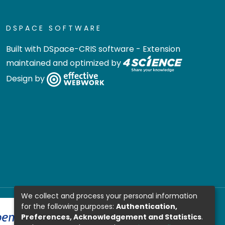
DSPACE SOFTWARE
Built with
DSpace-CRIS software
- Extension
maintained and optimized by
Design by
We collect and process your personal information
for the following purposes:
Authentication,
Preferences, Acknowledgement and Statistics
.