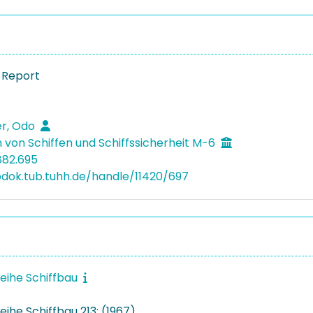
 Report
er, Odo
 von Schiffen und Schiffssicherheit M-6
882.695
bdok.tub.tuhh.de/handle/11420/697
reihe Schiffbau
eihe Schiffbau 213: (1967)