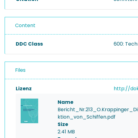
Content
DDC Class
600: Tech
Files
Lizenz
http://do
Name
Bericht_Nr.213_O.Krappinger_D
ktion_von_Schiffen.pdf
Size
2.41 MB