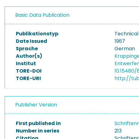
Basic Data Publication
Publikationstyp
Technical
Date Issued
1967
Sprache
German
Author(s)
Krapping
Institut
Entwerfen
TORE-DOI
10.15480/
TORE-URI
http://tu
Publisher Version
First published in
Schriften
Number in series
213
Citation
Schriftenr