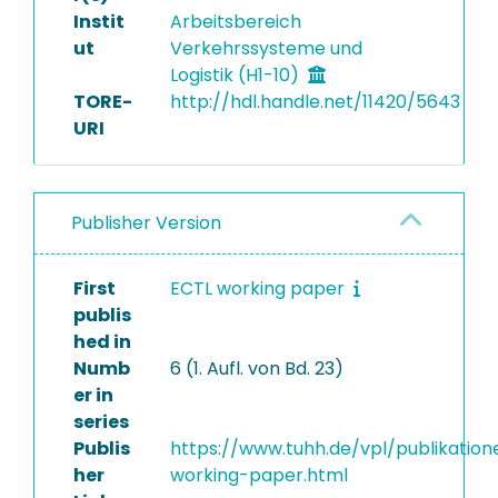
Instit
Arbeitsbereich
ut
Verkehrssysteme und
Logistik (H1-10)
TORE-
http://hdl.handle.net/11420/5643
URI
Publisher Version
First
ECTL working paper
publis
hed in
Numb
6 (1. Aufl. von Bd. 23)
er in
series
Publis
https://www.tuhh.de/vpl/publikation
her
working-paper.html