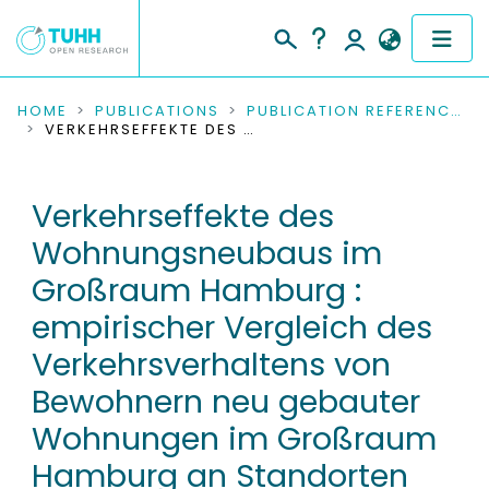
COMMUNITIES & COLLECTIONS
HOME
PUBLICATIONS
PUBLICATION REFERENCES
VERKEHRSEFFEKTE DES WOHNUNGSNEUBAUS IM GROSSRAUM HAMBURG : EMPIRISCHER VERGLEICH DES VERKEHRSVERHALTENS VON BEWOHNERN NEU GEBAUTER WOHNUNGEN IM GROSSRAUM HAMBURG AN STANDORTEN UNTERSCHIEDLICHER QUALITÄTEN HINSICHTLICH NAHVERSORGUNG UND ÖPNV-ANBINDUNG
PUBLICATIONS
Verkehrseffekte des
RESEARCH DATA
Wohnungsneubaus im
PEOPLE
Großraum Hamburg :
empirischer Vergleich des
INSTITUTIONS
Verkehrsverhaltens von
PROJECTS
Bewohnern neu gebauter
Wohnungen im Großraum
Hamburg an Standorten