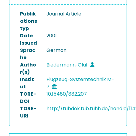
Publik
Journal Article
ations
typ
Date
2001
Issued
Sprac
German
he
Autho
Biedermann, Olaf
r(s)
Instit
Flugzeug-Systemtechnik M-
ut
7
TORE-
10.15480/882.207
DOI
TORE-
http://tubdok.tub.tuhh.de/handle/11
URI