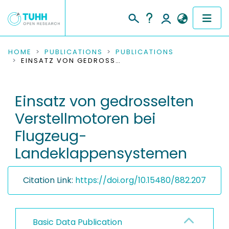
COMMUNITIES & COLLECTIONS
HOME
PUBLICATIONS
PUBLICATIONS
EINSATZ VON GEDROSSELTEN VERSTELLMOTOREN BEI FLUGZEUG-LANDEKLAPPENSYSTEMEN
PUBLICATIONS
Einsatz von gedrosselten
RESEARCH DATA
Verstellmotoren bei
PEOPLE
Flugzeug-
Landeklappensystemen
INSTITUTIONS
PROJECTS
Citation Link:
https://doi.org/10.15480/882.207
Basic Data Publication