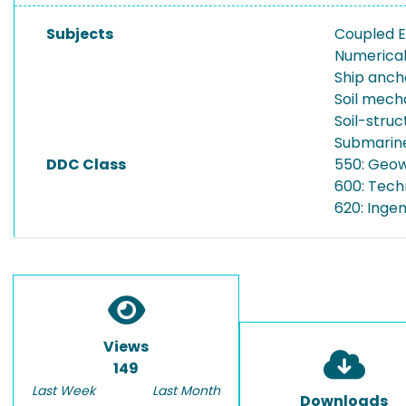
Subjects
Coupled E
Numerica
Ship anch
Soil mech
Soil-struc
Submarin
DDC Class
550: Geow
600: Tech
620: Inge
Views
149
Last Week
Last Month
Downloads