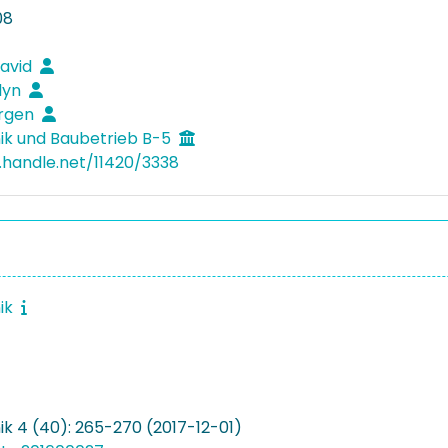
08
David
elyn
ürgen
k und Baubetrieb B-5
l.handle.net/11420/3338
ik
k 4 (40): 265-270 (2017-12-01)