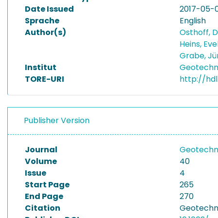
Date Issued
2017-05-
Sprache
English
Author(s)
Osthoff, 
Heins, Ev
Grabe, J
Institut
Geotechni
TORE-URI
http://hd
Publisher Version
Journal
Geotechn
Volume
40
Issue
4
Start Page
265
End Page
270
Citation
Geotechni