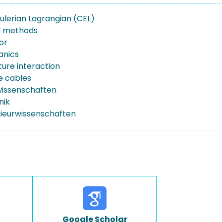
ulerian Lagrangian (CEL)
l methods
or
anics
ture interaction
e cables
issenschaften
nik
nieurwissenschaften
Google Scholar