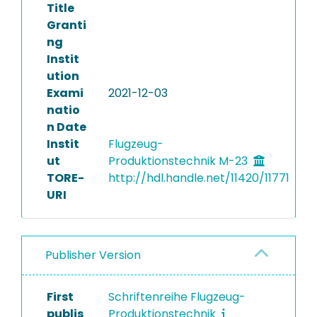
Title
Granti
ng
Instit
ution
Exami
2021-12-03
natio
n Date
Instit
Flugzeug-
ut
Produktionstechnik M-23
TORE-
http://hdl.handle.net/11420/11771
URI
Publisher Version
First
Schriftenreihe Flugzeug-
publis
Produktionstechnik