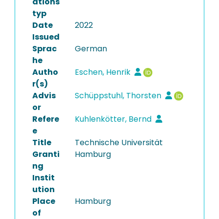
ations
typ
Date
2022
Issued
Sprac
German
he
Autho
Eschen, Henrik
r(s)
Advis
Schüppstuhl, Thorsten
or
Refere
Kuhlenkötter, Bernd
e
Title
Technische Universität
Granti
Hamburg
ng
Instit
ution
Place
Hamburg
of