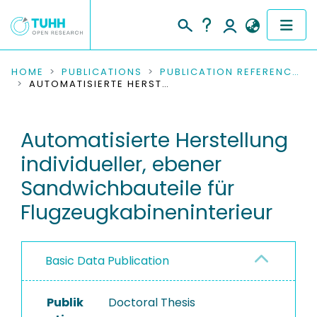
COMMUNITIES & COLLECTIONS
HOME
PUBLICATIONS
PUBLICATION REFERENCES
AUTOMATISIERTE HERSTELLUNG INDIVIDUELLER, EBENER SANDWICHBAUTEILE FÜR FLUGZEUGKABINENINTERIEUR
PUBLICATIONS
Automatisierte Herstellung
RESEARCH DATA
individueller, ebener
PEOPLE
Sandwichbauteile für
Flugzeugkabineninterieur
INSTITUTIONS
PROJECTS
Basic Data Publication
Publik
Doctoral Thesis