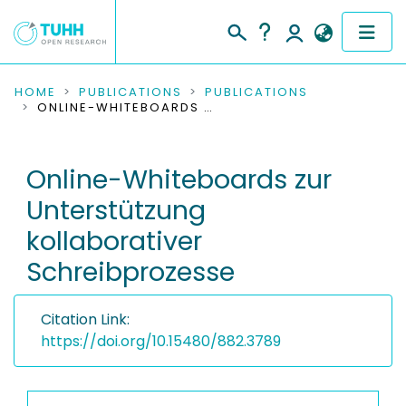
COMMUNITIES & COLLECTIONS
HOME
PUBLICATIONS
PUBLICATIONS
ONLINE-WHITEBOARDS ZUR UNTERSTÜTZUNG KOLLABORATIVER SCHREIBPROZESSE
PUBLICATIONS
Online-Whiteboards zur
RESEARCH DATA
Unterstützung
PEOPLE
kollaborativer
Schreibprozesse
INSTITUTIONS
PROJECTS
Citation Link:
https://doi.org/10.15480/882.3789