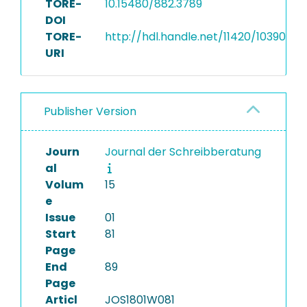
TORE-
10.15480/882.3789
DOI
TORE-
http://hdl.handle.net/11420/10390
URI
Publisher Version
Journ
Journal der Schreibberatung
al
Volum
15
e
Issue
01
Start
81
Page
End
89
Page
Articl
JOS1801W081