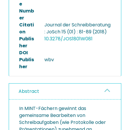
e
Numb
er
Citati
Journal der Schreibberatung
on
: JoSch 15 (01) : 81-89 (2018)
Publis
10.3278/JOS1801W081
her
DOI
Publis
wbv
her
Abstract
In MINT-Fächern gewinnt das
gemeinsame Bearbeiten von
Schreibaufgaben (wie Protokolle oder
Präsentationen) zunehmend an