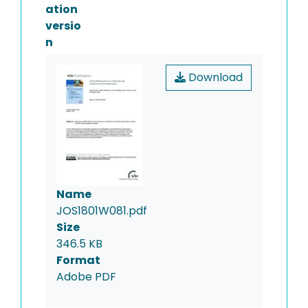
ation
versio
n
Download
Name
JOS1801W081.pdf
Size
346.5 KB
Format
Adobe PDF