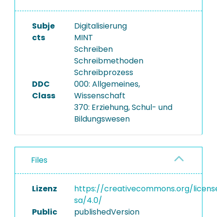
Subje
Digitalisierung
cts
MINT
Schreiben
Schreibmethoden
Schreibprozess
DDC
000: Allgemeines,
Class
Wissenschaft
370: Erziehung, Schul- und
Bildungswesen
Files
Lizenz
https://creativecommons.org/licens
sa/4.0/
Public
publishedVersion