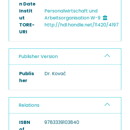
n Date
Instit
Personalwirtschaft und
ut
Arbeitsorganisation W-9
TORE-
http://hdl.handle.net/11420/4197
URI
Publisher Version
Publis
Dr. Kovač
her
Relations
ISBN
9783339103840
of