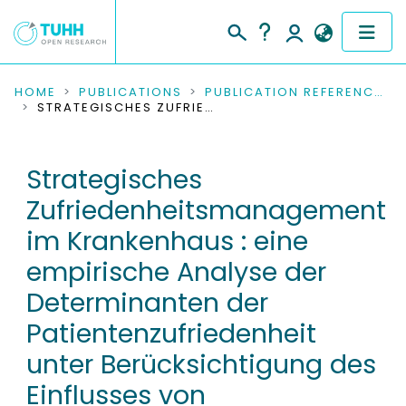
COMMUNITIES & COLLECTIONS
HOME
PUBLICATIONS
PUBLICATION REFERENCES
STRATEGISCHES ZUFRIEDENHEITSMANAGEMENT IM KRANKENHAUS : EINE EMPIRISCHE ANALYSE DER DETERMINANTEN DER PATIENTENZUFRIEDENHEIT UNTER BERÜCKSICHTIGUNG DES EINFLUSSES VON EINWEISENDEN ÄRZTEN
PUBLICATIONS
Strategisches
RESEARCH DATA
Zufriedenheitsmanagement
PEOPLE
im Krankenhaus : eine
empirische Analyse der
INSTITUTIONS
Determinanten der
PROJECTS
Patientenzufriedenheit
unter Berücksichtigung des
Einflusses von