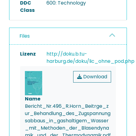
DDC
600: Technology
Class
Files
Lizenz
http://doku.b.tu-
harburg.de/doku/lic_ohne_pod.php
Download
Name
Bericht_Nr.496_R.Horn_Beitrge_z
ur_Behandlung_des_Zugspannung
sabbaus_in_gashaltigem_Wasser
_mit_Methoden_der_Blasendyna
mik_und_der_Thermodynamik.pdf