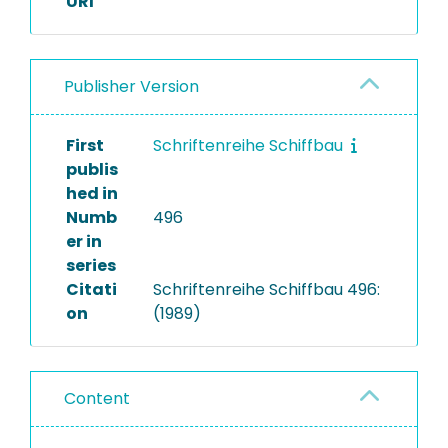
URI
Publisher Version
First
Schriftenreihe Schiffbau
publis
hed in
Numb
496
er in
series
Citati
Schriftenreihe Schiffbau 496:
on
(1989)
Content