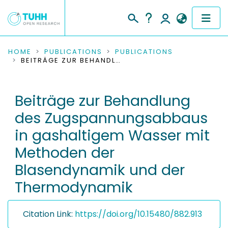
COMMUNITIES & COLLECTIONS
HOME
PUBLICATIONS
PUBLICATIONS
BEITRÄGE ZUR BEHANDLUNG DES ZUGSPANNUNGSABBAUS IN GASHALTIGEM WASSER MIT METHODEN DER BLASENDYNAMIK UND DER THERMODYNAMIK
PUBLICATIONS
Beiträge zur Behandlung
RESEARCH DATA
des Zugspannungsabbaus
PEOPLE
in gashaltigem Wasser mit
Methoden der
INSTITUTIONS
Blasendynamik und der
PROJECTS
Thermodynamik
Citation Link:
https://doi.org/10.15480/882.913