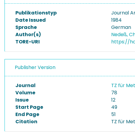
Publikationstyp
Journal Ar
Date Issued
1984
Sprache
German
Author(s)
Nedeß, Ch
TORE-URI
https://h
Publisher Version
Journal
TZ für Me
Volume
78
Issue
12
Start Page
49
End Page
51
Citation
TZ für Met