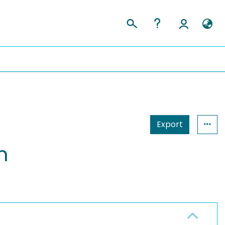
Export
n