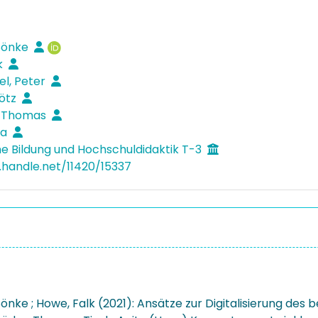
 Sönke
k
l, Peter
Götz
, Thomas
ta
e Bildung und Hochschuldidaktik T-3
l.handle.net/11420/15337
önke ; Howe, Falk (2021): Ansätze zur Digitalisierung des b