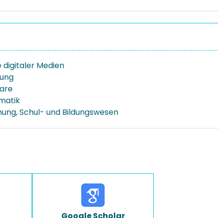
 digitaler Medien
dung
are
rmatik
ehung, Schul- und Bildungswesen
Google Scholar