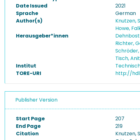
Date Issued
2021
Sprache
German
Author(s)
Knutzen,
Howe, Fal
Herausgeber*innen
Dehnboste
Richter, 
Schröder
Tisch, Ani
Institut
Technisch
TORE-URI
http://hd
Publisher Version
Start Page
207
End Page
219
Citation
Knutzen, S