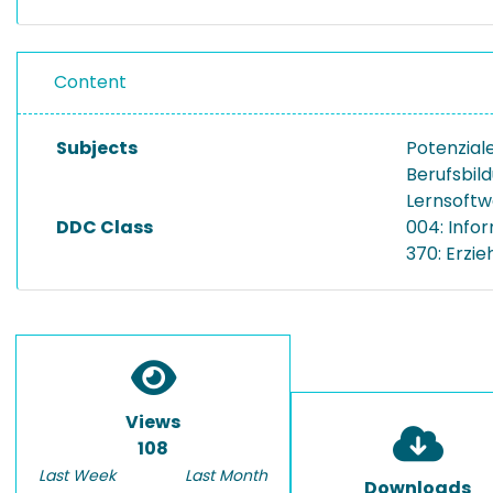
Content
Subjects
Potenziale
Berufsbil
Lernsoftw
DDC Class
004: Info
370: Erzi
Views
108
Last Week
Last Month
Downloads