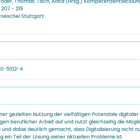
öder, Thomas; Tisch, Anita (Hrsg.) Kompetenzentwicklung 
 207 - 219
oeschel Stuttgart
10-5102-4
iner gezielten Nutzung der vielfältigen Potenziale digital
n beruflicher Arbeit auf und nutzt gleichzeitig die Mögli
 und dabei deutlich gemacht, dass Digitalisierung nicht n
g ein Teil der Lösung seiner aktuellen Probleme ist.