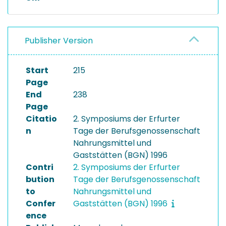
Publisher Version
Start
215
Page
End
238
Page
Citatio
2. Symposiums der Erfurter
n
Tage der Berufsgenossenschaft
Nahrungsmittel und
Gaststätten (BGN) 1996
Contri
2. Symposiums der Erfurter
bution
Tage der Berufsgenossenschaft
to
Nahrungsmittel und
Confer
Gaststätten (BGN) 1996
ence