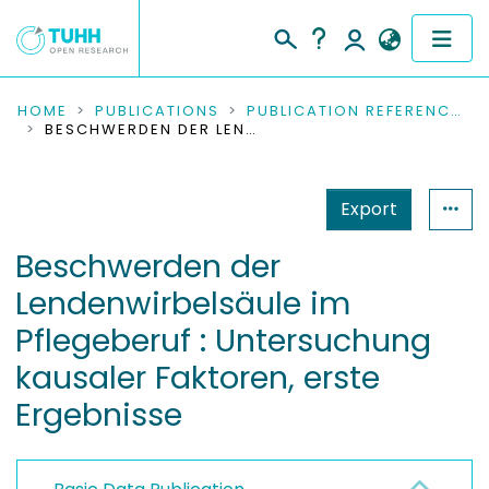
COMMUNITIES & COLLECTIONS
HOME
PUBLICATIONS
PUBLICATION REFERENCES
BESCHWERDEN DER LENDENWIRBELSÄULE IM PFLEGEBERUF : UNTERSUCHUNG KAUSALER FAKTOREN, ERSTE ERGEBNISSE
PUBLICATIONS
Export
RESEARCH DATA
Beschwerden der
PEOPLE
Lendenwirbelsäule im
INSTITUTIONS
Pflegeberuf : Untersuchung
kausaler Faktoren, erste
PROJECTS
Ergebnisse