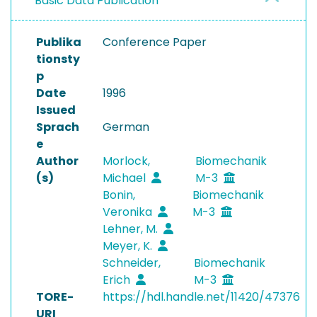
Basic Data Publication
Publika
Conference Paper
tionsty
p
Date
1996
Issued
Sprach
German
e
Author
Morlock,
Biomechanik
(s)
Michael
M-3
Bonin,
Biomechanik
Veronika
M-3
Lehner, M.
Meyer, K.
Schneider,
Biomechanik
Erich
M-3
TORE-
https://hdl.handle.net/11420/47376
URI