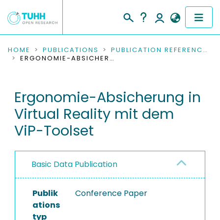
COMMUNITIES & COLLECTIONS
HOME
PUBLICATIONS
PUBLICATION REFERENCES
ERGONOMIE-ABSICHERUNG IN VIRTUAL REALITY MIT DEM VIP-TOOLSET
PUBLICATIONS
Ergonomie-Absicherung in
RESEARCH DATA
Virtual Reality mit dem
PEOPLE
ViP-Toolset
INSTITUTIONS
Basic Data Publication
PROJECTS
Publik
Conference Paper
ations
typ