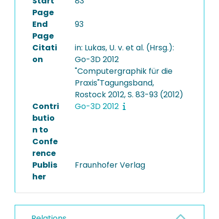
Start
83
Page
End
93
Page
Citati
in: Lukas, U. v. et al. (Hrsg.):
on
Go-3D 2012
"Computergraphik für die
Praxis"Tagungsband,
Rostock 2012, S. 83-93 (2012)
Contri
Go-3D 2012
butio
n to
Confe
rence
Publis
Fraunhofer Verlag
her
Relations