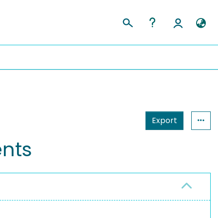
Export
ents