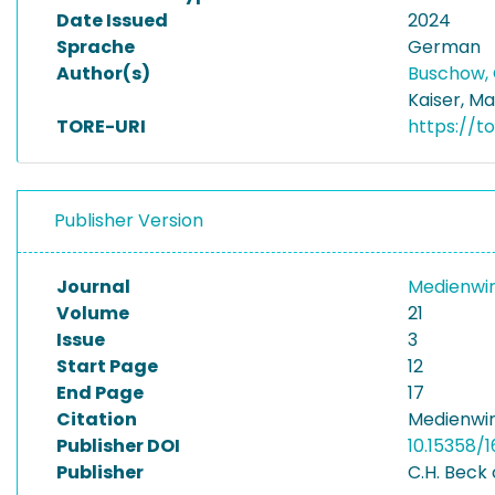
Date Issued
2024
Sprache
German
Author(s)
Buschow,
Kaiser, M
TORE-URI
https://t
Publisher Version
Journal
Medienwi
Volume
21
Issue
3
Start Page
12
End Page
17
Citation
Medienwirt
Publisher DOI
10.15358/
Publisher
C.H. Beck