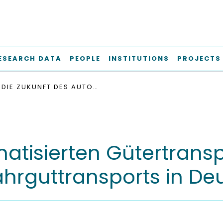
ESEARCH DATA
PEOPLE
INSTITUTIONS
PROJECTS
DIE ZUKUNFT DES AUTOMATISIERTEN GÜTERTRANSPORTS : EINE BETRACHTUNG DES GEFAHRGUTTRANSPORTS IN DEUTSCHLAND
atisierten Gütertranspo
hrguttransports in De