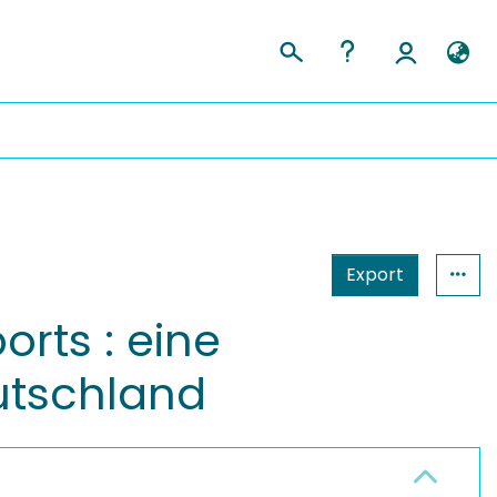
Export
rts : eine
utschland