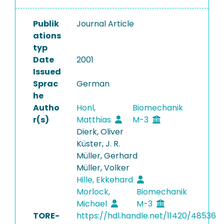
Publik
Journal Article
ations
typ
Date
2001
Issued
Sprac
German
he
Autho
Honl,
Biomechanik
r(s)
Matthias
M-3
Dierk, Oliver
Küster, J. R.
Müller, Gerhard
Müller, Volker
Hille, Ekkehard
Morlock,
Biomechanik
Michael
M-3
TORE-
https://hdl.handle.net/11420/48536