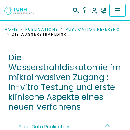
COMMUNITIES & COLLECTIONS
HOME
PUBLICATIONS
PUBLICATION REFERENCES
DIE WASSERSTRAHLDISKOTOMIE IM MIKROINVASIVEN ZUGANG : IN-VITRO TESTUNG UND ERSTE KLINISCHE ASPEKTE EINES NEUEN VERFAHRENS
PUBLICATIONS
Die
RESEARCH DATA
Wasserstrahldiskotomie im
PEOPLE
mikroinvasiven Zugang :
In-vitro Testung und erste
INSTITUTIONS
klinische Aspekte eines
PROJECTS
neuen Verfahrens
Basic Data Publication