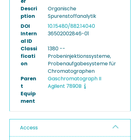
er
Descri
Organische
ption
Spurenstoffanalytik
DOI
10.15480/882.14040
Intern
36502002846-01
al ID
Classi
1380 --
ficati
Probeninjektionssysteme,
on
Probenaufgabesysteme für
Chromatographen
Paren
Gaschromatograph II
t
Agilent 7890B
Equip
ment
Access