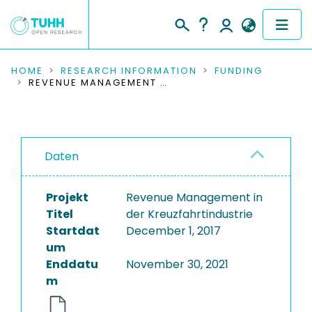
COMMUNITIES & COLLECTIONS
HOME
RESEARCH INFORMATION
FUNDING
REVENUE MANAGEMENT IN DER KREUZFAHRTINDUSTRIE
PUBLICATIONS
RESEARCH DATA
Daten
PEOPLE
Projekt
Revenue Management in
INSTITUTIONS
Titel
der Kreuzfahrtindustrie
Startdat
December 1, 2017
PROJECTS
um
Enddatu
November 30, 2021
m