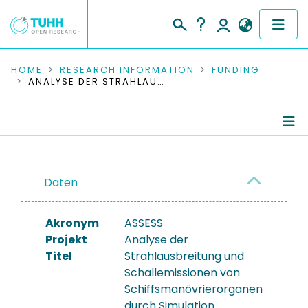
COMMUNITIES & COLLECTIONS
HOME
RESEARCH INFORMATION
FUNDING
ANALYSE DER STRAHLAUSBREITUNG UND SCHALLEMISSIONEN VON SCHIFFSMANÖVRIERORGANEN DURCH SIMULATION
PUBLICATIONS
RESEARCH DATA
Project Details
PEOPLE
Daten
Publications
INSTITUTIONS
Akronym
ASSESS
PROJECTS
Projekt
Analyse der
Titel
Strahlausbreitung und
Schallemissionen von
Schiffsmanövrierorganen
durch Simulation