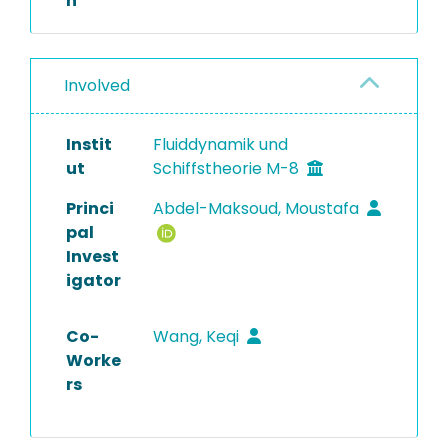
n
Involved
Instit
Fluiddynamik und
ut
Schiffstheorie M-8
Princi
Abdel-Maksoud, Moustafa
pal
Invest
igator
Co-
Wang, Keqi
Worke
rs