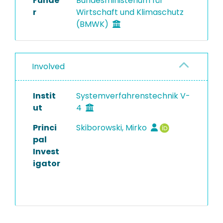
Funde
Bundesministerium für
r
Wirtschaft und Klimaschutz
(BMWK)
Involved
Instit
Systemverfahrenstechnik V-
ut
4
Princi
Skiborowski, Mirko
pal
Invest
igator