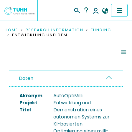
COMMUNITIES & COLLECTIONS
HOME
RESEARCH INFORMATION
FUNDING
ENTWICKLUNG UND DEMONSTRATION EINES AUTONOMEN SYSTEMS ZUR KL-BASIERTEN OPTIMIERUNG EINES MILLI-STRUKTURIERTEN PLATTENREAKTORS
PUBLICATIONS
RESEARCH DATA
Project Details
PEOPLE
Daten
Publications
INSTITUTIONS
Akronym
AutoOptiMilli
PROJECTS
Projekt
Entwicklung und
Titel
Demonstration eines
autonomen Systems zur
Kl-basierten
Optimierung eines milli-