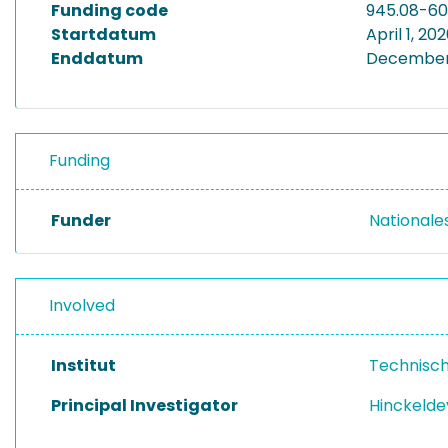
Funding code
945.08-6
Startdatum
April 1, 20
Enddatum
December 
Funding
Funder
National
Involved
Institut
Technisch
Principal Investigator
Hinckelde