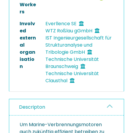
Worke
rs
Involv
Everllence SE
ed
WTZ Roßlau gGmbH
extern
IST Ingenieurgesellschaft für
al
Strukturanalyse und
organ
Tribologie GmbH
isatio
Technische Universität
n
Braunschweig
Technische Universität
Clausthal
Descripton
Um Marine-Verbrennungsmotoren
auch zukünftig effizient betreiben zu