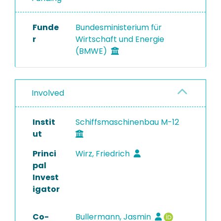
Funde
Bundesministerium für
r
Wirtschaft und Energie
(BMWE)
Involved
Instit
Schiffsmaschinenbau M-12
ut
Princi
Wirz, Friedrich
pal
Invest
igator
Co-
Bullermann, Jasmin