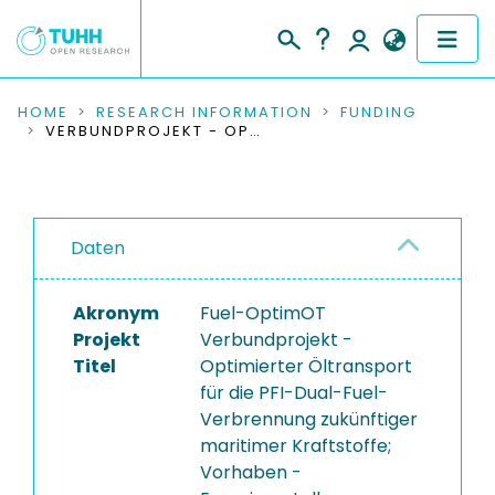
COMMUNITIES & COLLECTIONS
HOME
RESEARCH INFORMATION
FUNDING
VERBUNDPROJEKT - OPTIMIERTER ÖLTRANSPORT FÜR DIE PFI-DUAL-FUEL-VERBRENNUNG ZUKÜNFTIGER MARITIMER KRAFTSTOFFE; VORHABEN - EXPERIMENTELLE BEWERTUNG DES EINFLUSSES VON SCHMIERÖLHAUSHALT UND SCHMIERÖLZUSTAND AUF ZÜNDPHÄNOMENE
PUBLICATIONS
RESEARCH DATA
Daten
PEOPLE
Akronym
Fuel-OptimOT
INSTITUTIONS
Projekt
Verbundprojekt -
Titel
Optimierter Öltransport
PROJECTS
für die PFI-Dual-Fuel-
Verbrennung zukünftiger
maritimer Kraftstoffe;
Vorhaben -