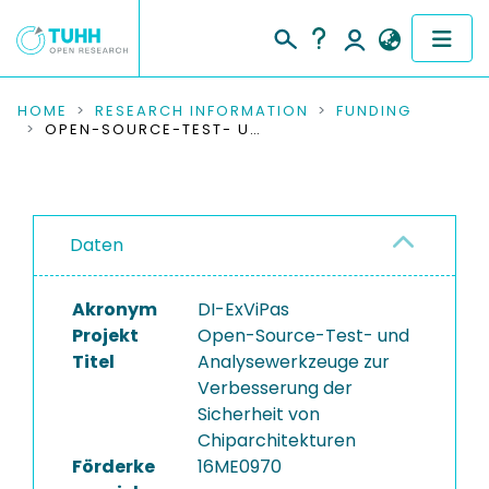
COMMUNITIES & COLLECTIONS
HOME
RESEARCH INFORMATION
FUNDING
OPEN-SOURCE-TEST- UND ANALYSEWERKZEUGE ZUR VERBESSERUNG DER SICHERHEIT VON CHIPARCHITEKTUREN
PUBLICATIONS
RESEARCH DATA
Daten
PEOPLE
Akronym
DI-ExViPas
INSTITUTIONS
Projekt
Open-Source-Test- und
Titel
Analysewerkzeuge zur
PROJECTS
Verbesserung der
Sicherheit von
Chiparchitekturen
Förderke
16ME0970