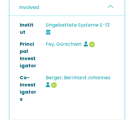
Involved
Instit
Eingebettete Systeme E-13
ut
Princi
Fey, Görschwin
pal
Invest
igator
Co-
Berger, Bernhard Johannes
Invest
igator
s