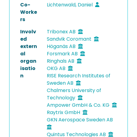
Co-
Lichtenwald, Daniel
Worke
rs
Involv
Tribonex AB
ed
Sandvik Coromant
extern
Höganäs AB
al
Forsmark AB
organ
Ringhals AB
isatio
OKG AB
n
RISE Research Institutes of
Sweden AB
Chalmers University of
Technology
Ampower GmbH & Co. KG
Raytrix GmbH
GKN Aerospace Sweden AB
Quintus Technologies AB