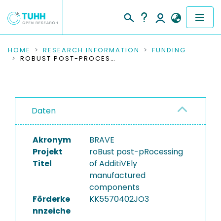
COMMUNITIES & COLLECTIONS
HOME
RESEARCH INFORMATION
FUNDING
ROBUST POST-PROCESSING OF ADDITIVELY MANUFACTURED COMPONENTS
PUBLICATIONS
RESEARCH DATA
Daten
PEOPLE
Akronym
BRAVE
INSTITUTIONS
Projekt
roBust post-pRocessing
Titel
of AdditiVEly
PROJECTS
manufactured
components
Förderke
KK5570402JO3
nnzeiche