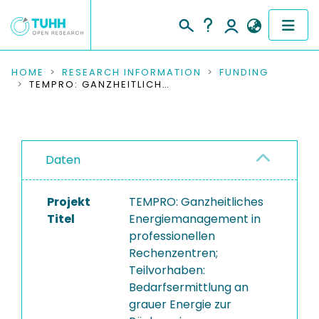
COMMUNITIES & COLLECTIONS
HOME
RESEARCH INFORMATION
FUNDING
TEMPRO: GANZHEITLICHES ENERGIEMANAGEMENT IN PROFESSIONELLEN RECHENZENTREN; TEILVORHABEN: BEDARFSERMITTLUNG AN GRAUER ENERGIE ZUR RÜCKGEWINNUNG VON WIRTSCHAFTSSTRATEGISCHEN ROHSTOFFEN
PUBLICATIONS
RESEARCH DATA
Daten
PEOPLE
Projekt
TEMPRO: Ganzheitliches
INSTITUTIONS
Titel
Energiemanagement in
professionellen
PROJECTS
Rechenzentren;
Teilvorhaben:
Bedarfsermittlung an
grauer Energie zur