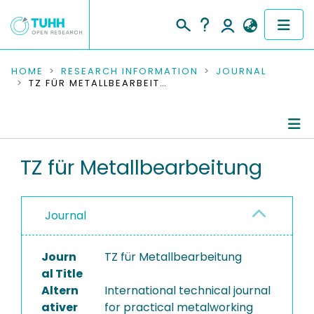
COMMUNITIES & COLLECTIONS
HOME
RESEARCH INFORMATION
JOURNAL
TZ FÜR METALLBEARBEITUNG
PUBLICATIONS
RESEARCH DATA
Journal Details
TZ für Metallbearbeitung
PEOPLE
Publications
INSTITUTIONS
Journal
PROJECTS
Journ
TZ für Metallbearbeitung
al Title
Altern
International technical journal
ativer
for practical metalworking