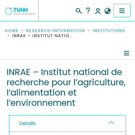
COMMUNITIES & COLLECTIONS
HOME
RESEARCH INFORMATION
INSTITUTIONS
INRAE – INSTITUT NATIONAL DE RECHERCHE POUR L’AGRICULTURE, L’ALIMENTATION ET L’ENVIRONNEMENT
PUBLICATIONS
RESEARCH DATA
Information
INRAE – Institut national de
PEOPLE
recherche pour l’agriculture,
Ongoing Projects
INSTITUTIONS
l’alimentation et
l’environnement
PROJECTS
Details