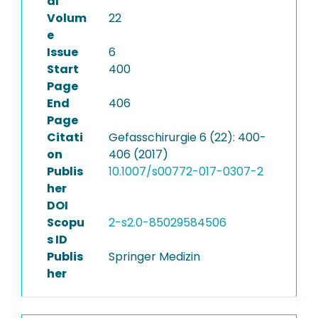
al
Volum
22
e
Issue
6
Start
400
Page
End
406
Page
Citati
Gefasschirurgie 6 (22): 400-
on
406 (2017)
Publis
10.1007/s00772-017-0307-2
her
DOI
Scopu
2-s2.0-85029584506
s ID
Publis
Springer Medizin
her