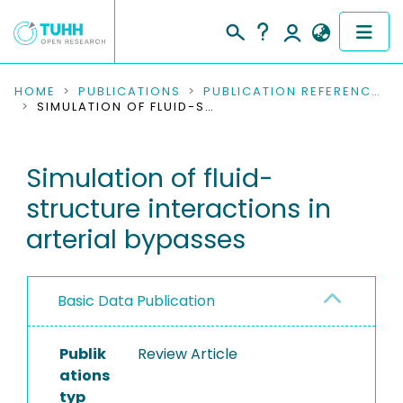
COMMUNITIES & COLLECTIONS
HOME
PUBLICATIONS
PUBLICATION REFERENCES
SIMULATION OF FLUID-STRUCTURE INTERACTIONS IN ARTERIAL BYPASSES
PUBLICATIONS
Simulation of fluid-
RESEARCH DATA
structure interactions in
PEOPLE
arterial bypasses
INSTITUTIONS
Basic Data Publication
PROJECTS
Publik
Review Article
ations
typ