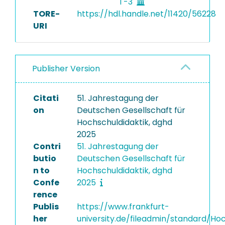
T-3
TORE-
https://hdl.handle.net/11420/56228
URI
Publisher Version
Citati
51. Jahrestagung der
on
Deutschen Gesellschaft für
Hochschuldidaktik, dghd
2025
Contri
51. Jahrestagung der
butio
Deutschen Gesellschaft für
n to
Hochschuldidaktik, dghd
Confe
2025
rence
Publis
https://www.frankfurt-
her
university.de/fileadmin/standard/