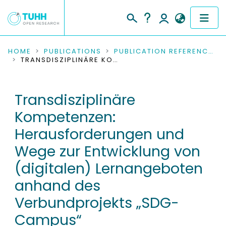
COMMUNITIES & COLLECTIONS
HOME
PUBLICATIONS
PUBLICATION REFERENCES
TRANSDISZIPLINÄRE KOMPETENZEN: HERAUSFORDERUNGEN UND WEGE ZUR ENTWICKLUNG VON (DIGITALEN) LERNANGEBOTEN ANHAND DES VERBUNDPROJEKTS „SDG-CAMPUS“
PUBLICATIONS
Transdisziplinäre
RESEARCH DATA
Kompetenzen:
PEOPLE
Herausforderungen und
Wege zur Entwicklung von
INSTITUTIONS
(digitalen) Lernangeboten
PROJECTS
anhand des
Verbundprojekts „SDG-
Campus“