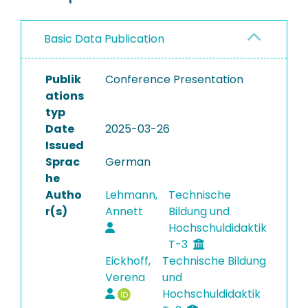
Basic Data Publication
Publik
Conference Presentation
ations
typ
Date
2025-03-26
Issued
Sprac
German
he
Autho
Lehmann,
Technische
r(s)
Annett
Bildung und
Hochschuldidaktik
T-3
Eickhoff,
Technische Bildung
Verena
und
Hochschuldidaktik