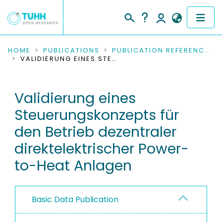
COMMUNITIES & COLLECTIONS
HOME
PUBLICATIONS
PUBLICATION REFERENCES
VALIDIERUNG EINES STEUERUNGSKONZEPTS FÜR DEN BETRIEB DEZENTRALER DIREKTELEKTRISCHER POWER-TO-HEAT ANLAGEN
PUBLICATIONS
Validierung eines
RESEARCH DATA
Steuerungskonzepts für
PEOPLE
den Betrieb dezentraler
direktelektrischer Power-
INSTITUTIONS
to-Heat Anlagen
PROJECTS
Basic Data Publication