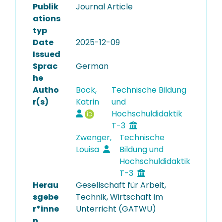
Publik
Journal Article
ations
typ
Date
2025-12-09
Issued
Sprac
German
he
Autho
Bock,
Technische Bildung
r(s)
Katrin
und
Hochschuldidaktik
T-3
Zwenger,
Technische
Louisa
Bildung und
Hochschuldidaktik
T-3
Herau
Gesellschaft für Arbeit,
sgebe
Technik, Wirtschaft im
r*inne
Unterricht (GATWU)
n