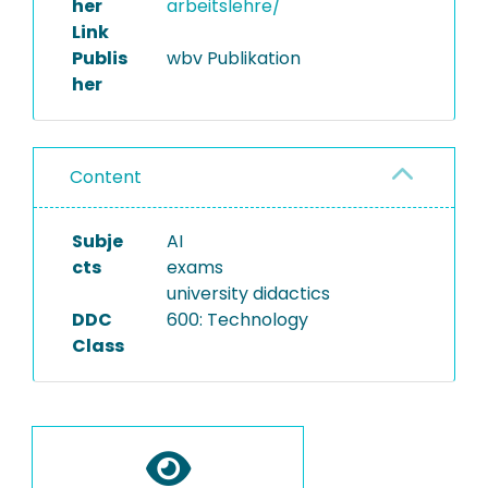
her
arbeitslehre/
Link
Publis
wbv Publikation
her
Content
Subje
AI
cts
exams
university didactics
DDC
600: Technology
Class