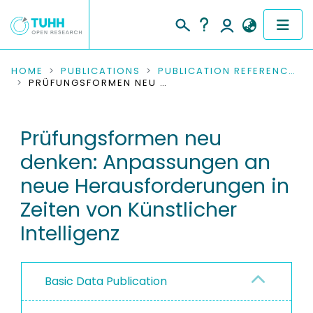
COMMUNITIES & COLLECTIONS
HOME
PUBLICATIONS
PUBLICATION REFERENCES
PRÜFUNGSFORMEN NEU DENKEN: ANPASSUNGEN AN NEUE HERAUSFORDERUNGEN IN ZEITEN VON KÜNSTLICHER INTELLIGENZ
PUBLICATIONS
Prüfungsformen neu
RESEARCH DATA
denken: Anpassungen an
PEOPLE
neue Herausforderungen in
Zeiten von Künstlicher
INSTITUTIONS
Intelligenz
PROJECTS
Basic Data Publication