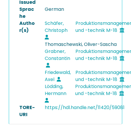
Issued
Sprac
German
he
Autho
Schäfer,
Produktionsmanageme
r(s)
Christoph
und -technik M-18
Thomaschewski, Oliver-Sascha
Grabner,
Produktionsmanageme
Constantin
und -technik M-18
Friedewald,
Produktionsmanageme
Axel
und -technik M-18
Lödding,
Produktionsmanageme
Hermann
und -technik M-18
TORE-
https://hdl.handle.net/11420/59081
URI