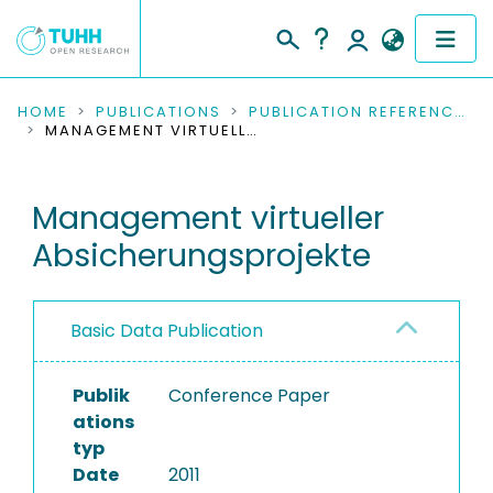
COMMUNITIES & COLLECTIONS
HOME
PUBLICATIONS
PUBLICATION REFERENCES
MANAGEMENT VIRTUELLER ABSICHERUNGSPROJEKTE
PUBLICATIONS
Management virtueller
RESEARCH DATA
Absicherungsprojekte
PEOPLE
INSTITUTIONS
Basic Data Publication
PROJECTS
Publik
Conference Paper
ations
typ
Date
2011