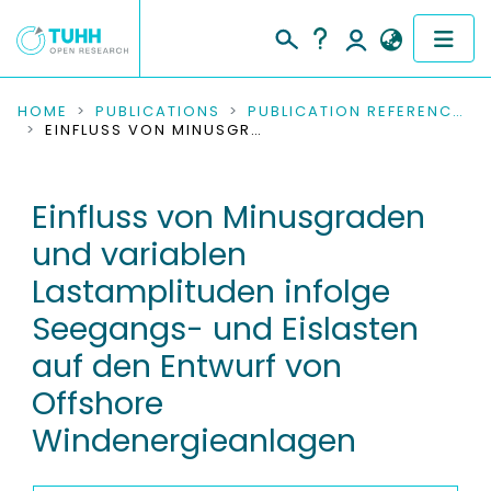
COMMUNITIES & COLLECTIONS
HOME
PUBLICATIONS
PUBLICATION REFERENCES
EINFLUSS VON MINUSGRADEN UND VARIABLEN LASTAMPLITUDEN INFOLGE SEEGANGS- UND EISLASTEN AUF DEN ENTWURF VON OFFSHORE WINDENERGIEANLAGEN
PUBLICATIONS
Einfluss von Minusgraden
RESEARCH DATA
und variablen
PEOPLE
Lastamplituden infolge
Seegangs- und Eislasten
INSTITUTIONS
auf den Entwurf von
PROJECTS
Offshore
Windenergieanlagen