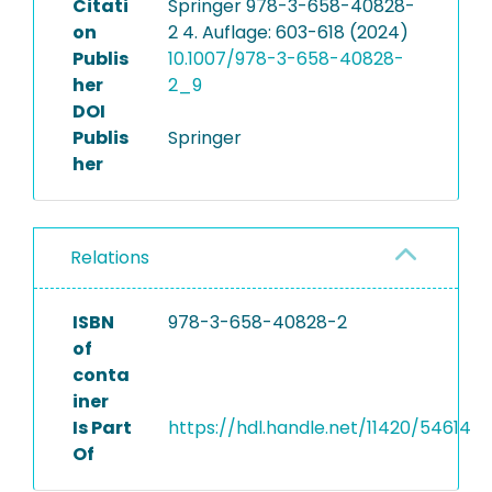
Citati
Springer 978-3-658-40828-
on
2 4. Auflage: 603-618 (2024)
Publis
10.1007/978-3-658-40828-
her
2_9
DOI
Publis
Springer
her
Relations
ISBN
978-3-658-40828-2
of
conta
iner
Is Part
https://hdl.handle.net/11420/54614
Of