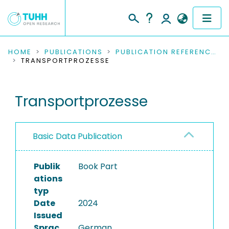
COMMUNITIES & COLLECTIONS
HOME
PUBLICATIONS
PUBLICATION REFERENCES
TRANSPORTPROZESSE
PUBLICATIONS
Transportprozesse
RESEARCH DATA
PEOPLE
Basic Data Publication
INSTITUTIONS
Publik
Book Part
PROJECTS
ations
typ
Date
2024
Issued
Sprac
German