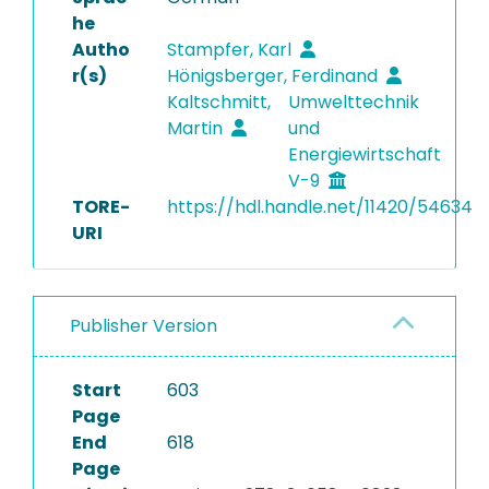
he
Autho
Stampfer, Karl
r(s)
Hönigsberger, Ferdinand
Kaltschmitt,
Umwelttechnik
Martin
und
Energiewirtschaft
V-9
TORE-
https://hdl.handle.net/11420/54634
URI
Publisher Version
Start
603
Page
End
618
Page