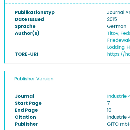
Publikationstyp
Journal Ar
Date Issued
2015
Sprache
German
Author(s)
Titov, Fe
Friedewal
Lödding,
TORE-URI
https://h
Publisher Version
Journal
Industri
Start Page
7
End Page
10
Citation
Industrie
Publisher
GITO mbH