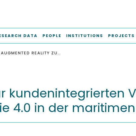
ESEARCH DATA
PEOPLE
INSTITUTIONS
PROJECTS
AUGMENTED REALITY ZUR KUNDENINTEGRIERTEN VARIANTENPLANUNG - EIN BEISPIEL FÜR INDUSTRIE 4.0 IN DER MARITIMEN INDUSTRIE
r kundenintegrierten 
rie 4.0 in der maritimen