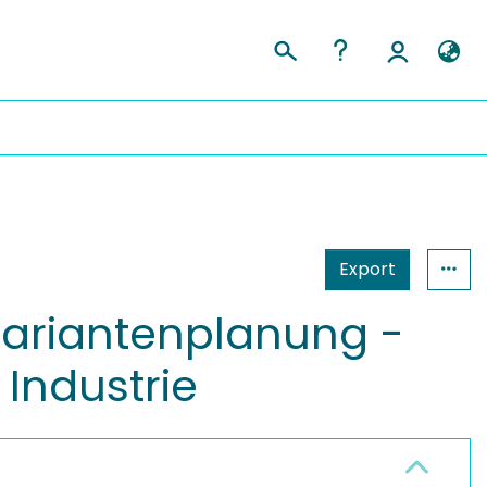
Export
Variantenplanung -
 Industrie