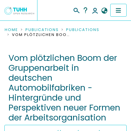
COMMUNITIES & COLLECTIONS
HOME
PUBLICATIONS
PUBLICATIONS
VOM PLÖTZLICHEN BOOM DER GRUPPENARBEIT IN DEUTSCHEN AUTOMOBILFABRIKEN - HINTERGRÜNDE UND PERSPEKTIVEN NEUER FORMEN DER ARBEITSORGANISATION
PUBLICATIONS
Vom plötzlichen Boom der
RESEARCH DATA
Gruppenarbeit in
PEOPLE
deutschen
Automobilfabriken -
INSTITUTIONS
Hintergründe und
PROJECTS
Perspektiven neuer Formen
der Arbeitsorganisation