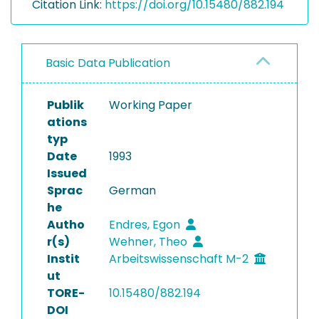
Citation Link:
https://doi.org/10.15480/882.194
Basic Data Publication
Publik
Working Paper
ations
typ
Date
1993
Issued
Sprac
German
he
Autho
Endres, Egon
r(s)
Wehner, Theo
Instit
Arbeitswissenschaft M-2
ut
TORE-
10.15480/882.194
DOI