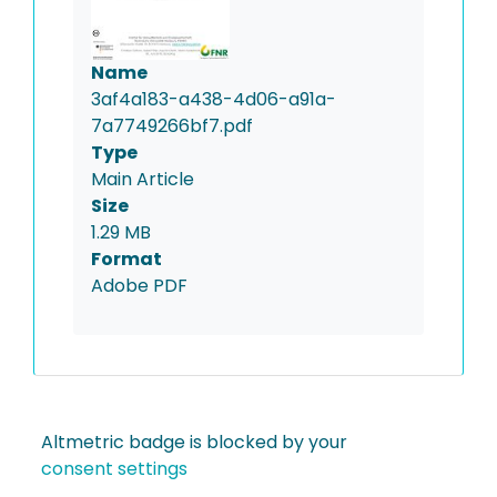
Name
3af4a183-a438-4d06-a91a-
7a7749266bf7.pdf
Type
Main Article
Size
1.29 MB
Format
Adobe PDF
Altmetric badge is blocked by your
consent settings