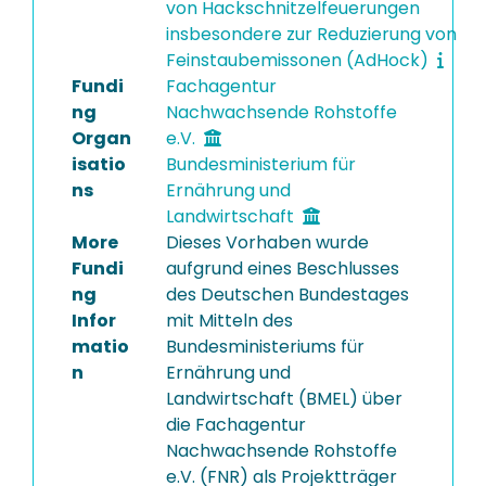
von Hackschnitzelfeuerungen
insbesondere zur Reduzierung von
Feinstaubemissonen (AdHock)
Fundi
Fachagentur
ng
Nachwachsende Rohstoffe
Organ
e.V.
isatio
Bundesministerium für
ns
Ernährung und
Landwirtschaft
More
Dieses Vorhaben wurde
Fundi
aufgrund eines Beschlusses
ng
des Deutschen Bundestages
Infor
mit Mitteln des
matio
Bundesministeriums für
n
Ernährung und
Landwirtschaft (BMEL) über
die Fachagentur
Nachwachsende Rohstoffe
e.V. (FNR) als Projektträger