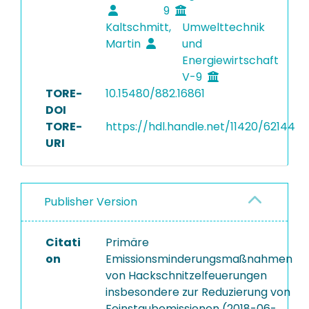
9
Kaltschmitt,
Umwelttechnik
Martin
und
Energiewirtschaft
V-9
TORE-
10.15480/882.16861
DOI
TORE-
https://hdl.handle.net/11420/62144
URI
Publisher Version
Citati
Primäre
on
Emissionsminderungsmaßnahmen
von Hackschnitzelfeuerungen
insbesondere zur Reduzierung von
Feinstaubemissionen (2018-06-