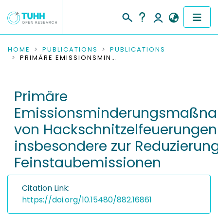
COMMUNITIES & COLLECTIONS
HOME
PUBLICATIONS
PUBLICATIONS
PRIMÄRE EMISSIONSMINDERUNGSMASSNAHMEN VON HACKSCHNITZELFEUERUNGEN INSBESONDERE ZUR REDUZIERUNG VON FEINSTAUBEMISSIONEN
PUBLICATIONS
Primäre
RESEARCH DATA
Emissionsminderungsmaßn
PEOPLE
von Hackschnitzelfeuerungen
insbesondere zur Reduzierun
INSTITUTIONS
Feinstaubemissionen
PROJECTS
Citation Link:
https://doi.org/10.15480/882.16861