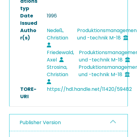
ations
typ
Date
1996
Issued
Autho
Nedeß,
Produktionsmanagemen
r(s)
Christian
und -technik M-18
Friedewald,
Produktionsmanageme
Axel
und -technik M-18
Strosina,
Produktionsmanageme
Christian
und -technik M-18
TORE-
https://hdl.handle.net/11420/59482
URI
Publisher Version