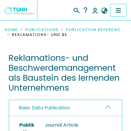
COMMUNITIES & COLLECTIONS
HOME
PUBLICATIONS
PUBLICATION REFERENCES
REKLAMATIONS- UND BESCHWERDEMANAGEMENT ALS BAUSTEIN DES LERNENDEN UNTERNEHMENS
PUBLICATIONS
Reklamations- und
RESEARCH DATA
Beschwerdemanagement
PEOPLE
als Baustein des lernenden
Unternehmens
INSTITUTIONS
PROJECTS
Basic Data Publication
Publik
Journal Article