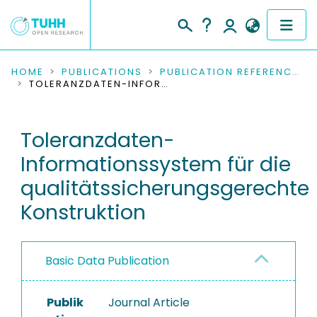
COMMUNITIES & COLLECTIONS
HOME
PUBLICATIONS
PUBLICATION REFERENCES
TOLERANZDATEN-INFORMATIONSSYSTEM FÜR DIE QUALITÄTSSICHERUNGSGERECHTE KONSTRUKTION
PUBLICATIONS
Toleranzdaten-
RESEARCH DATA
Informationssystem für die
PEOPLE
qualitätssicherungsgerechte
Konstruktion
INSTITUTIONS
PROJECTS
Basic Data Publication
Publik
Journal Article