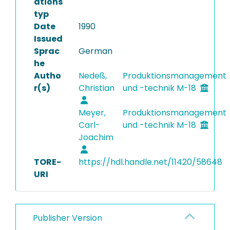
ations
typ
Date
1990
Issued
Sprac
German
he
Autho
Nedeß,
Produktionsmanagement
r(s)
Christian
und -technik M-18
Meyer,
Produktionsmanagement
Carl-
und -technik M-18
Joachim
TORE-
https://hdl.handle.net/11420/58648
URI
Publisher Version