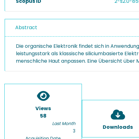
Scopus ID
2-s2.0-8
Abstract
Die organische Elektronik findet sich in Anwendung
leistungsstark als klassische siliciumbasierte Ele
menschliche Haut anpassen. Eine Übersicht über M
Views
58
Last Month
Downloads
3
Acquisition Date