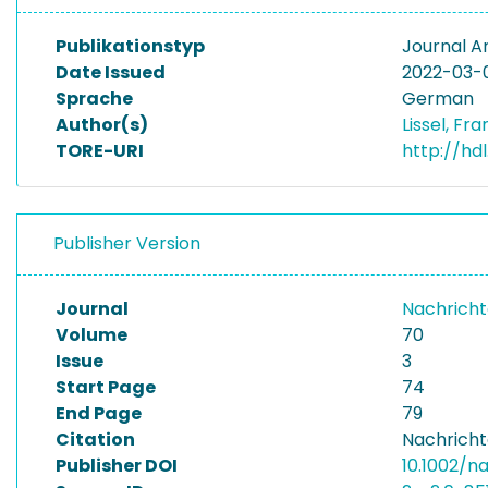
Publikationstyp
Journal Ar
Date Issued
2022-03-
Sprache
German
Author(s)
Lissel, Fr
TORE-URI
http://hd
Publisher Version
Journal
Nachrich
Volume
70
Issue
3
Start Page
74
End Page
79
Citation
Nachricht
Publisher DOI
10.1002/n