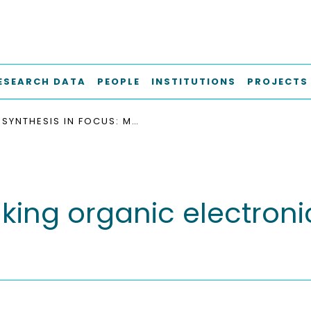
ESEARCH DATA
PEOPLE
INSTITUTIONS
PROJECTS
SYNTHESIS IN FOCUS: MAKING ORGANIC ELECTRONICS MORE FLEXIBLE AND SOFTER
aking organic electroni