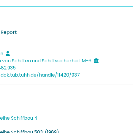
 Report
an
 von Schiffen und Schiffssicherheit M-6
882.935
bdok.tub.tuhh.de/handle/11420/937
reihe Schiffbau
eihe Schiffbau 503: (1989)