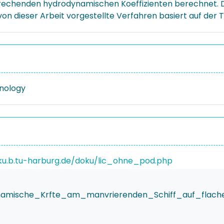
henden hydrodynamischen Koeffizienten berechnet. Die 
von dieser Arbeit vorgestellte Verfahren basiert auf der
nology
ku.b.tu-harburg.de/doku/lic_ohne_pod.php
ynamische_Krfte_am_manvrierenden_Schiff_auf_flac