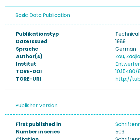
Basic Data Publication
Publikationstyp
Technical
Date Issued
1989
Sprache
German
Author(s)
Zou, Zaoji
Institut
Entwerfen
TORE-DOI
10.15480/
TORE-URI
http://tu
Publisher Version
First published in
Schriften
Number in series
503
Citation
Schriftenr