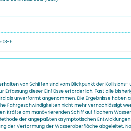
503-5
verhalten von Schiffen sind vom Blickpunkt der Kollisio
r Erfassung dieser Einflüsse erforderlich. Fast alle bis
rd als unverformt angenommen. Die Ergebnisse haben abe
he Fahrgeschwindigkeiten nicht mehr vernachlässigt wer
en Kräfte am manövrierenden Schiff auf flachem Wasser u
thode der angepaßten asymptotischen Entwicklungen wird
ung der Verformung der Wasseroberfläche abgeleitet. N