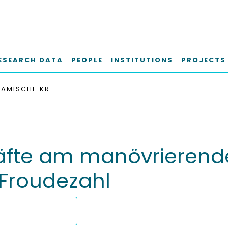
ESEARCH DATA
PEOPLE
INSTITUTIONS
PROJECTS
HYDRODYNAMISCHE KRÄFTE AM MANÖVRIERENDEN SCHIFF AUF FLACHEM WASSER BEI ENDLICHER FROUDEZAHL
fte am manövrierende
 Froudezahl