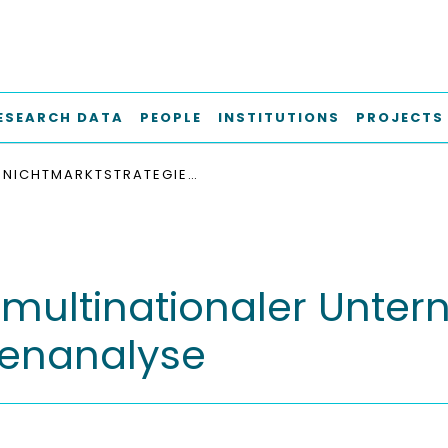
ESEARCH DATA
PEOPLE
INSTITUTIONS
PROJECTS
NICHTMARKTSTRATEGIEN MULTINATIONALER UNTERNEHMEN : EINE KOMPARATIVE FALLSTUDIENANALYSE
 multinationaler Unter
ienanalyse