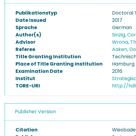
Publikationstyp
Doctoral 
Date Issued
2017
Sprache
German
Author(s)
Sinzig, Co
Advisor
Wrona, T
Referee
Aaken, Do
Title Granting Institution
Technisch
Place of Title Granting Institution
Hamburg
Examination Date
2016
Institut
Strategis
TORE-URI
http://hd
Publisher Version
Citation
Wiesbaden