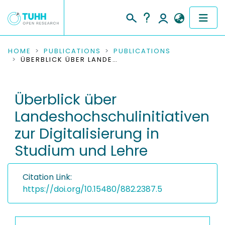
COMMUNITIES & COLLECTIONS
HOME
PUBLICATIONS
PUBLICATIONS
ÜBERBLICK ÜBER LANDESHOCHSCHULINITIATIVEN ZUR DIGITALISIERUNG IN STUDIUM UND LEHRE
PUBLICATIONS
Überblick über
RESEARCH DATA
Landeshochschulinitiativen
PEOPLE
zur Digitalisierung in
Studium und Lehre
INSTITUTIONS
PROJECTS
Citation Link:
https://doi.org/10.15480/882.2387.5