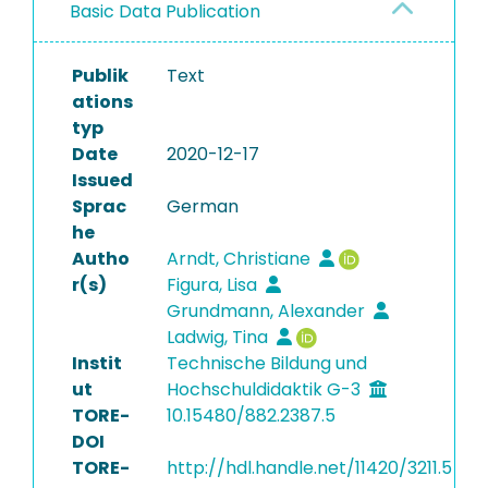
Basic Data Publication
Publik
Text
ations
typ
Date
2020-12-17
Issued
Sprac
German
he
Autho
Arndt, Christiane
r(s)
Figura, Lisa
Grundmann, Alexander
Ladwig, Tina
Instit
Technische Bildung und
ut
Hochschuldidaktik G-3
TORE-
10.15480/882.2387.5
DOI
TORE-
http://hdl.handle.net/11420/3211.5