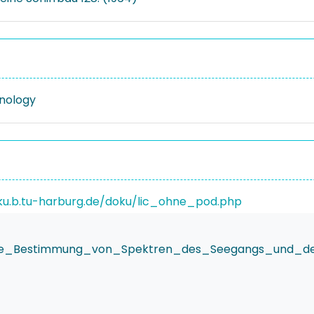
nology
ku.b.tu-harburg.de/doku/lic_ohne_pod.php
_die_Bestimmung_von_Spektren_des_Seegangs_und_de