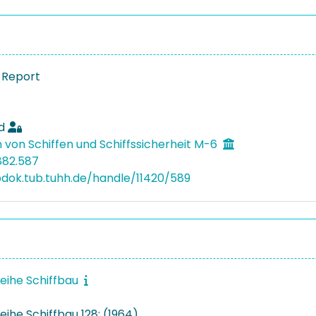
 Report
d
 von Schiffen und Schiffssicherheit M-6
882.587
bdok.tub.tuhh.de/handle/11420/589
reihe Schiffbau
eihe Schiffbau 128: (1964)