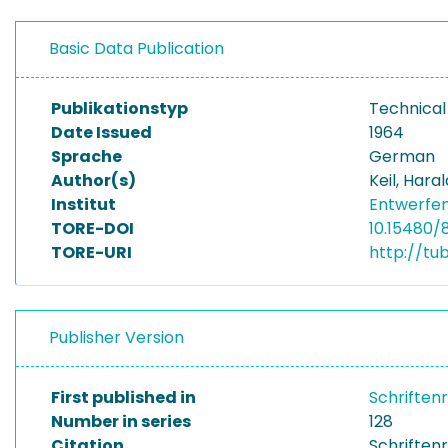
Basic Data Publication
Publikationstyp
Technical
Date Issued
1964
Sprache
German
Author(s)
Keil, Haral
Institut
Entwerfen
TORE-DOI
10.15480/
TORE-URI
http://tu
Publisher Version
First published in
Schriften
Number in series
128
Citation
Schriftenr