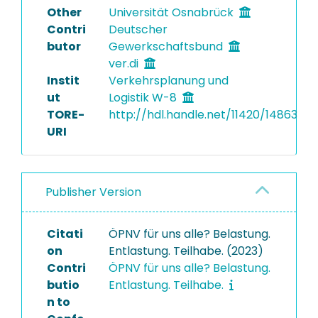
Other
Universität Osnabrück
Contri
Deutscher
butor
Gewerkschaftsbund
ver.di
Instit
Verkehrsplanung und
ut
Logistik W-8
TORE-
http://hdl.handle.net/11420/14863
URI
Publisher Version
Citati
ÖPNV für uns alle? Belastung.
on
Entlastung. Teilhabe. (2023)
Contri
ÖPNV für uns alle? Belastung.
butio
Entlastung. Teilhabe.
n to