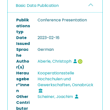
Basic Data Publication
Publik
Conference Presentation
ations
typ
Date
2023-02-16
Issued
Sprac
German
he
Autho
Aberle, Christoph
r(s)
Herau
Kooperationsstelle
sgebe
Hochschulen und
r*inne
Gewerkschaften, Osnabrück
n
Other
Scheiner, Joachim
Contri
butor