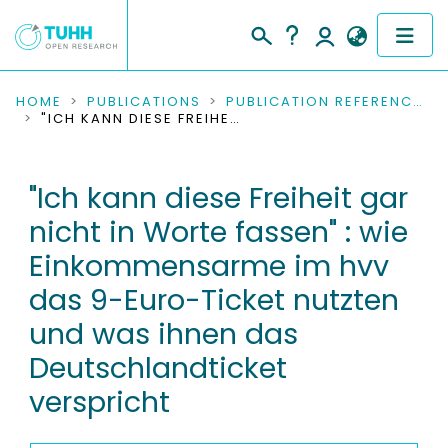
COMMUNITIES & COLLECTIONS
HOME
PUBLICATIONS
PUBLICATION REFERENCES
"ICH KANN DIESE FREIHEIT GAR NICHT IN WORTE FASSEN" : WIE EINKOMMENSARME IM HVV DAS 9-EURO-TICKET NUTZTEN UND WAS IHNEN DAS DEUTSCHLANDTICKET VERSPRICHT
PUBLICATIONS
"Ich kann diese Freiheit gar
RESEARCH DATA
nicht in Worte fassen" : wie
PEOPLE
Einkommensarme im hvv
das 9-Euro-Ticket nutzten
INSTITUTIONS
und was ihnen das
PROJECTS
Deutschlandticket
verspricht