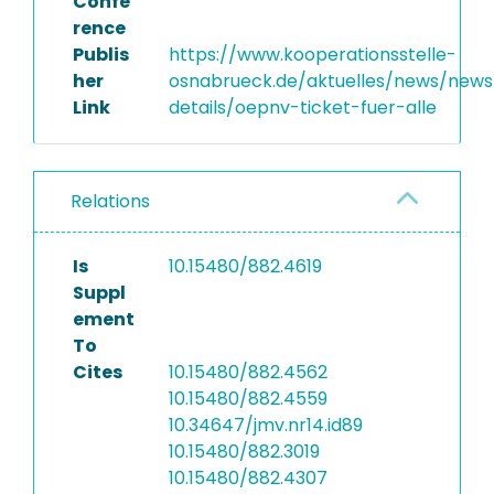
Confe
rence
Publis
https://www.kooperationsstelle-
her
osnabrueck.de/aktuelles/news/news
Link
details/oepnv-ticket-fuer-alle
Relations
Is
10.15480/882.4619
Suppl
ement
To
Cites
10.15480/882.4562
10.15480/882.4559
10.34647/jmv.nr14.id89
10.15480/882.3019
10.15480/882.4307