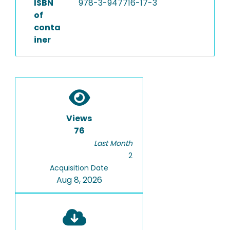
ISBN
978-3-947716-17-3
of
conta
iner
Views
76
Last Month
2
Acquisition Date
Aug 8, 2026