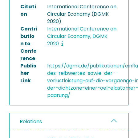
Citati
International Conference on
on
Circular Economy (DGMK
2020)
Contri
International Conference on
butio
Circular Economy, DGMK
n to
2020
Confe
rence
Publis
https://dgmk.de/publikationen/einflu
her
des-reibwertes-sowie-der-
Link
verlustleistung-auf-die-vorgaenge-i
der-dichtzone-einer-oel-elastomer
paarung/
Relations