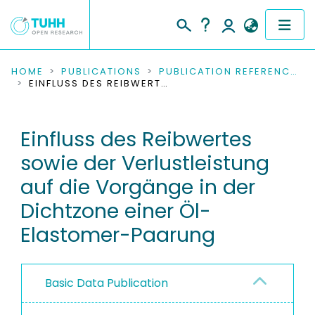
COMMUNITIES & COLLECTIONS
HOME
PUBLICATIONS
PUBLICATION REFERENCES
EINFLUSS DES REIBWERTES SOWIE DER VERLUSTLEISTUNG AUF DIE VORGÄNGE IN DER DICHTZONE EINER ÖL-ELASTOMER-PAARUNG
PUBLICATIONS
Einfluss des Reibwertes
RESEARCH DATA
sowie der Verlustleistung
PEOPLE
auf die Vorgänge in der
Dichtzone einer Öl-
INSTITUTIONS
Elastomer-Paarung
PROJECTS
Basic Data Publication