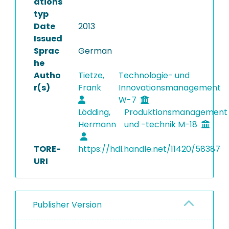
ations
typ
Date
2013
Issued
Sprac
German
he
Autho
Tietze,
Technologie- und
r(s)
Frank
Innovationsmanagement
W-7
Lödding,
Produktionsmanagement
Hermann
und -technik M-18
TORE-
https://hdl.handle.net/11420/58387
URI
Publisher Version