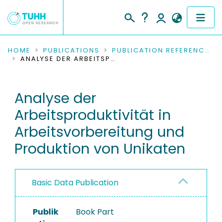
COMMUNITIES & COLLECTIONS
HOME
PUBLICATIONS
PUBLICATION REFERENCES
ANALYSE DER ARBEITSPRODUKTIVITÄT IN ARBEITSVORBEREITUNG UND PRODUKTION VON UNIKATEN
PUBLICATIONS
Analyse der
RESEARCH DATA
Arbeitsproduktivität in
PEOPLE
Arbeitsvorbereitung und
Produktion von Unikaten
INSTITUTIONS
PROJECTS
Basic Data Publication
Publik
Book Part