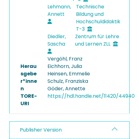
Lehmann,
Technische
Annett
Bildung und
Hochschuldidaktik
T-3
Diedler,
Zentrum für Lehre
Sascha
und Lernen ZLL
Vergöhl, Franz
Herau
Eichhorn, Julia
sgebe
Heinsen, Emmelie
r*inne
Schulz, Franziska
n
Göder, Annette
TORE-
https://hdl.handle.net/11420/44940
URI
Publisher Version