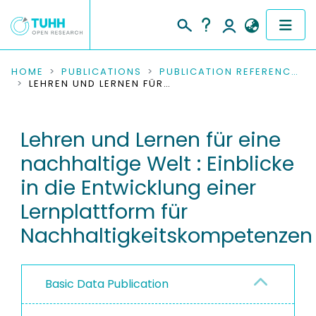
COMMUNITIES & COLLECTIONS
HOME
PUBLICATIONS
PUBLICATION REFERENCES
LEHREN UND LERNEN FÜR EINE NACHHALTIGE WELT : EINBLICKE IN DIE ENTWICKLUNG EINER LERNPLATTFORM FÜR NACHHALTIGKEITSKOMPETENZEN
PUBLICATIONS
Lehren und Lernen für eine
RESEARCH DATA
nachhaltige Welt : Einblicke
PEOPLE
in die Entwicklung einer
Lernplattform für
INSTITUTIONS
Nachhaltigkeitskompetenzen
PROJECTS
Basic Data Publication